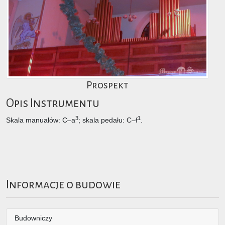
Prospekt
Opis Instrumentu
3
1
Skala manuałów: C–a
; skala pedału: C–f
.
Informacje o budowie
Budowniczy