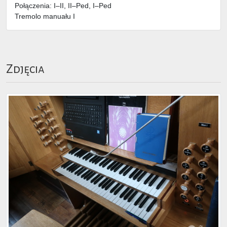
Połączenia: I–II, II–Ped, I–Ped
Tremolo manuału I
Zdjęcia