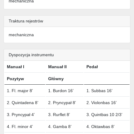
mechaniczna
Traktura rejestrów
mechaniczna
Dyspozycja instrumentu
Manuał I
Manuał II
Pedał
Pozytyw
Główny
1. Fl. major 8’
1. Burdon 16’
1. Subbas 16’
2. Quintadena 8’
2. Pryncypał 8’
2. Violonbas 16’
3. Pryncypał 4’
3. Rurflet 8’
3. Quintbas 10 2/3’
4. Fl. minor 4’
4. Gamba 8’
4. Oktawbas 8’