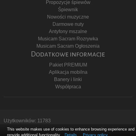
Propozycje śpiewów
Śpiewnik
Nowości muzyczne
Darmowe nuty
Antyfony mszalne
Musicam Sacram Rozrywka
Musicam Sacram Ogłoszenia
Dodatkowe informacje
Pakiet PREMIUM
Aplikacja mobilna
Banery i linki
Współpraca
Użytkowników: 11783
Copyright © Stowarzyszenie Musicam Sacram
This website makes use of cookies to enhance browsing experience and
provide additional functionality.
Details
Privacy policy