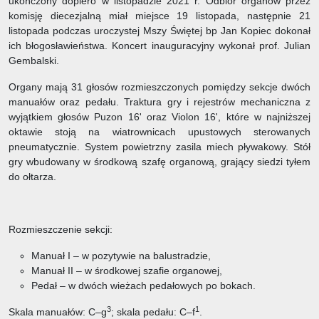
ukończony dopiero w listopadzie 2021 r. Odbiór organów przez
komisję diecezjalną miał miejsce 19 listopada, następnie 21
listopada podczas uroczystej Mszy Świętej bp Jan Kopiec dokonał
ich błogosławieństwa. Koncert inauguracyjny wykonał prof. Julian
Gembalski.
Organy mają 31 głosów rozmieszczonych pomiędzy sekcje dwóch
manuałów oraz pedału. Traktura gry i rejestrów mechaniczna z
wyjątkiem głosów Puzon 16' oraz Violon 16', które w najniższej
oktawie stoją na wiatrownicach upustowych sterowanych
pneumatycznie. System powietrzny zasila miech pływakowy. Stół
gry wbudowany w środkową szafę organową, grający siedzi tyłem
do ołtarza.
Rozmieszczenie sekcji:
Manuał I – w pozytywie na balustradzie,
Manuał II – w środkowej szafie organowej,
Pedał – w dwóch wieżach pedałowych po bokach.
3
1
Skala manuałów: C–g
; skala pedału: C–f
.