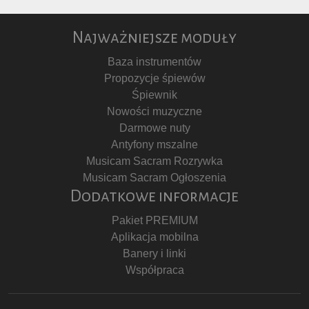
Najważniejsze moduły
Baza instrumentów
Propozycje śpiewów
Śpiewnik
Nowości muzyczne
Darmowe nuty
Antyfony mszalne
Musicam Sacram Rozrywka
Musicam Sacram Ogłoszenia
Dodatkowe informacje
Pakiet PREMIUM
Aplikacja mobilna
Banery i linki
Współpraca