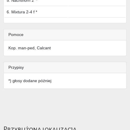
5. Nachthorn 2' *
6. Mixtura 2-4 f *
Pomoce
Kop. man-ped, Calcant
Przypisy
*) głosy dodane później
Przybliżona lokalizacja