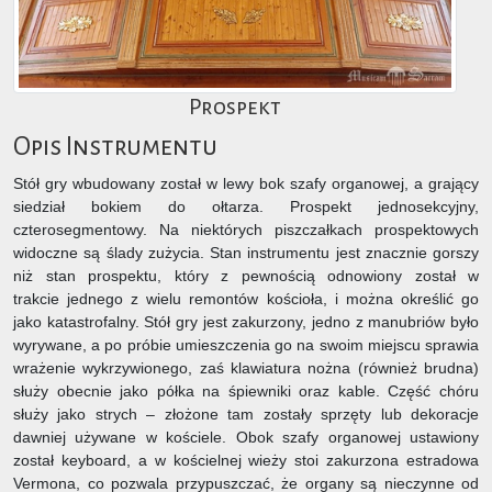
Prospekt
Opis Instrumentu
Stół gry wbudowany został w lewy bok szafy organowej, a grający
siedział bokiem do ołtarza. Prospekt jednosekcyjny,
czterosegmentowy. Na niektórych piszczałkach prospektowych
widoczne są ślady zużycia. Stan instrumentu jest znacznie gorszy
niż stan prospektu, który z pewnością odnowiony został w
trakcie jednego z wielu remontów kościoła, i można określić go
jako katastrofalny. Stół gry jest zakurzony, jedno z manubriów było
wyrywane, a po próbie umieszczenia go na swoim miejscu sprawia
wrażenie wykrzywionego, zaś klawiatura nożna (również brudna)
służy obecnie jako półka na śpiewniki oraz kable. Część chóru
służy jako strych – złożone tam zostały sprzęty lub dekoracje
dawniej używane w kościele. Obok szafy organowej ustawiony
został keyboard, a w kościelnej wieży stoi zakurzona estradowa
Vermona, co pozwala przypuszczać, że organy są nieczynne od