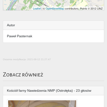
Leaflet
| ©
OpenStreetMap
contributors, Points © 2012 LINZ
Autor
Paweł Pasternak
Ostatnia modyfikacja: 2021-08-12 21:27:47
Zobacz również
Kościół farny Nawiedzenia NMP (Ostrołęka) - 23 głosów