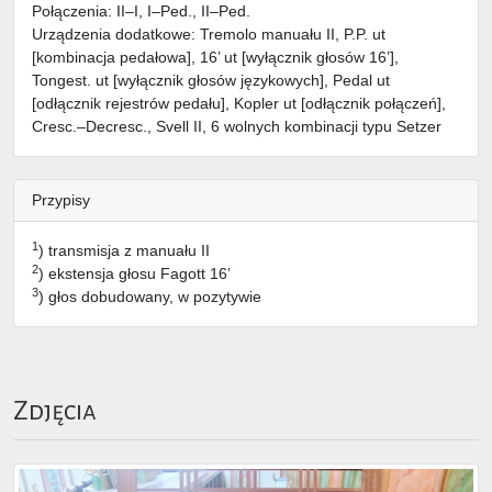
Połączenia: II–I, I–Ped., II–Ped.
Urządzenia dodatkowe: Tremolo manuału II, P.P. ut
[kombinacja pedałowa], 16’ ut [wyłącznik głosów 16’],
Tongest. ut [wyłącznik głosów językowych], Pedal ut
[odłącznik rejestrów pedału], Kopler ut [odłącznik połączeń],
Cresc.–Decresc., Svell II, 6 wolnych kombinacji typu Setzer
Przypisy
1
) transmisja z manuału II
2
) ekstensja głosu Fagott 16’
3
) głos dobudowany, w pozytywie
Zdjęcia