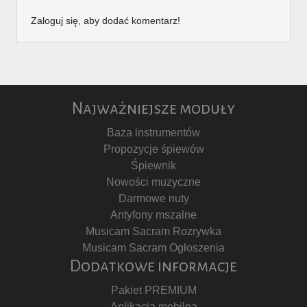
Zaloguj się, aby dodać komentarz!
Najważniejsze moduły
Baza instrumentów
Propozycje śpiewów
Śpiewnik
Nowości muzyczne
Darmowe nuty
Antyfony mszalne
Musicam Sacram Rozrywka
Musicam Sacram Ogłoszenia
Dodatkowe informacje
Pakiet PREMIUM
Aplikacja mobilna