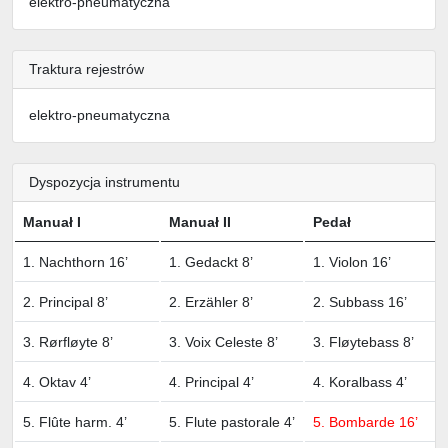
elektro-pneumatyczna
Traktura rejestrów
elektro-pneumatyczna
Dyspozycja instrumentu
Manuał I
Manuał II
Pedał
1. Nachthorn 16’
1. Gedackt 8’
1. Violon 16’
2. Principal 8’
2. Erzähler 8’
2. Subbass 16’
3. Rørfløyte 8’
3. Voix Celeste 8’
3. Fløytebass 8’
4. Oktav 4’
4. Principal 4’
4. Koralbass 4’
5. Flûte harm. 4’
5. Flute pastorale 4’
5. Bombarde 16’