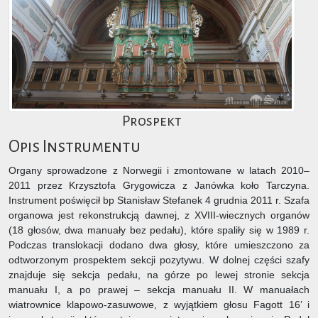
Prospekt
Opis Instrumentu
Organy sprowadzone z Norwegii i zmontowane w latach 2010–
2011 przez Krzysztofa Grygowicza z Janówka koło Tarczyna.
Instrument poświęcił bp Stanisław Stefanek 4 grudnia 2011 r. Szafa
organowa jest rekonstrukcją dawnej, z XVIII-wiecznych organów
(18 głosów, dwa manuały bez pedału), które spaliły się w 1989 r.
Podczas translokacji dodano dwa głosy, które umieszczono za
odtworzonym prospektem sekcji pozytywu. W dolnej części szafy
znajduje się sekcja pedału, na górze po lewej stronie sekcja
manuału I, a po prawej – sekcja manuału II. W manuałach
wiatrownice klapowo-zasuwowe, z wyjątkiem głosu Fagott 16’ i