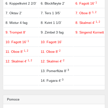
1
6. Koppelkvint 2 2/3’
6. Blockfløyte 2’
6. Fagott 16’
1, 2
7. Oktav 2’
7. Ters 1 3/5’
7. Oboe 8’
1, 2
8. Mixtur 4 fag
8. Kvint 1 1/3’
8. Skalmei 4’
9. Trompet 8’
9. Zimbel 3 fag
9. Singend Kornett 2’
1
10. Fagott 16’
10. Fagott 16’
1, 2
2
11. Oboe 8’
11. Oboe 8’
1, 2
2
12. Skalmei 4’
12. Skalmei 4’
3
13. Pomerflüte 8’
3
14. Fugara 4’
Pomoce