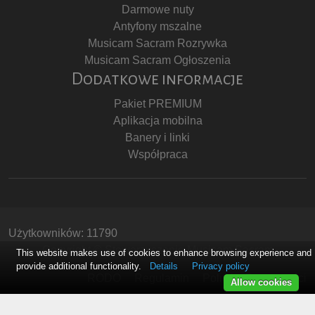
Darmowe nuty
Antyfony mszalne
Musicam Sacram Rozrywka
Musicam Sacram Ogłoszenia
Dodatkowe informacje
Pakiet PREMIUM
Aplikacja mobilna
Banery i linki
Współpraca
Użytkowników: 11790
Copyright © Stowarzyszenie Musicam Sacram
This website makes use of cookies to enhance browsing experience and
provide additional functionality.
Details
Privacy policy
RODO
Regulamin
Polityka Prywatności
Allow cookies