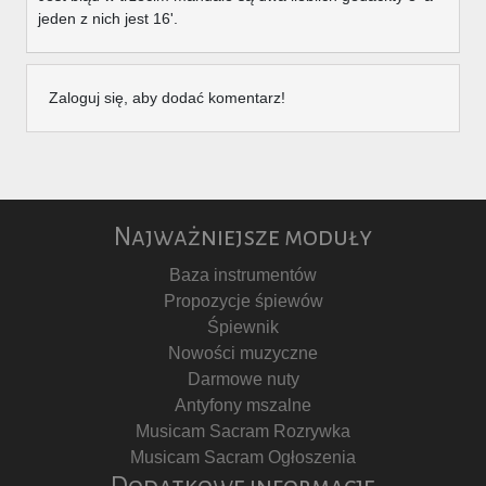
jeden z nich jest 16'.
Zaloguj się, aby dodać komentarz!
Najważniejsze moduły
Baza instrumentów
Propozycje śpiewów
Śpiewnik
Nowości muzyczne
Darmowe nuty
Antyfony mszalne
Musicam Sacram Rozrywka
Musicam Sacram Ogłoszenia