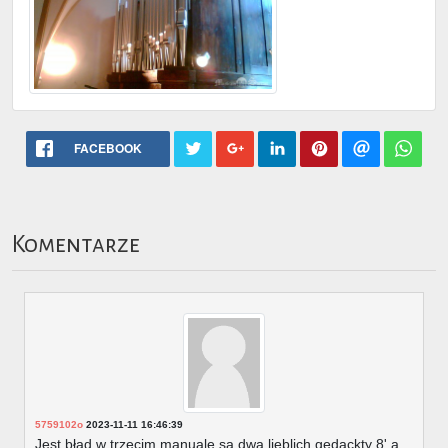
FACEBOOK
Komentarze
5759102o
2023-11-11 16:46:39
Jest błąd w trzecim manuale są dwa lieblich gedackty 8' a