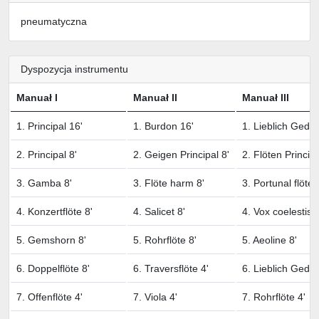
pneumatyczna
Dyspozycja instrumentu
Manuał I
Manuał II
Manuał III
1. Principal 16'
1. Burdon 16'
1. Lieblich Gedac
2. Principal 8'
2. Geigen Principal 8'
2. Flöten Principa
3. Gamba 8'
3. Flöte harm 8'
3. Portunal flöte 
4. Konzertflöte 8'
4. Salicet 8'
4. Vox coelestis 8
5. Gemshorn 8'
5. Rohrflöte 8'
5. Aeoline 8'
6. Doppelflöte 8'
6. Traversflöte 4'
6. Lieblich Gedac
7. Offenflöte 4'
7. Viola 4'
7. Rohrflöte 4'