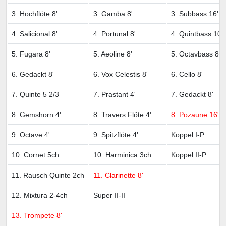
3. Hochflöte 8'
3. Gamba 8'
3. Subbass 16'
4. Salicional 8'
4. Portunal 8'
4. Quintbass 10 
5. Fugara 8'
5. Aeoline 8'
5. Octavbass 8'
6. Gedackt 8'
6. Vox Celestis 8'
6. Cello 8'
7. Quinte 5 2/3
7. Prastant 4'
7. Gedackt 8'
8. Gemshorn 4'
8. Travers Flöte 4'
8. Pozaune 16'
9. Octave 4'
9. Spitzflöte 4'
Koppel I-P
10. Cornet 5ch
10. Harminica 3ch
Koppel II-P
11. Rausch Quinte 2ch
11. Clarinette 8'
12. Mixtura 2-4ch
Super II-II
13. Trompete 8'