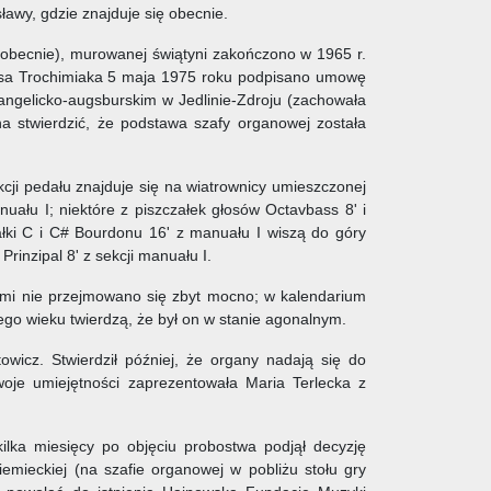
ławy, gdzie znajduje się obecnie.
cej obecnie), murowanej świątyni zakończono w 1965 r.
fonsa Trochimiaka 5 maja 1975 roku podpisano umowę
ngelicko-augsburskim w Jedlinie-Zdroju (zachowała
a stwierdzić, że podstawa szafy organowej została
ji pedału znajduje się na wiatrownicy umieszczonej
uału I; niektóre z piszczałek głosów Octavbass 8' i
ałki C i C# Bourdonu 16' z manuału I wiszą do góry
inzipal 8' z sekcji manuału I.
kami nie przejmowano się zbyt mocno; w kalendarium
go wieku twierdzą, że był on w stanie agonalnym.
wicz. Stwierdził później, że organy nadają się do
je umiejętności zaprezentowała Maria Terlecka z
ilka miesięcy po objęciu probostwa podjął decyzję
emieckiej (na szafie organowej w pobliżu stołu gry