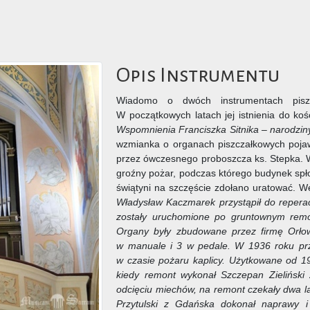
Opis Instrumentu
Wiadomo o dwóch instrumentach piszcz
W początkowych latach jej istnienia do ko
Wspomnienia Franciszka Sitnika – narodzin
wzmianka o organach piszczałkowych pojawi
przez ówczesnego proboszcza ks. Stepka. W
groźny pożar, podczas którego budynek spł
świątyni na szczęście zdołano uratować. W
Władysław Kaczmarek przystąpił do repera
zostały uruchomione po gruntownym remon
Organy były zbudowane przez firmę Orłow
w manuale i 3 w pedale. W 1936 roku pr
w czasie pożaru kaplicy. Użytkowane od 1
kiedy remont wykonał Szczepan Zieliński
odcięciu miechów, na remont czekały dwa l
Przytulski z Gdańska dokonał naprawy i