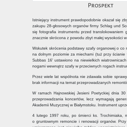
Prospekt
Istniejący instrument prawdopodobnie okazał się z
zakupu 28-głosowych organów firmy Schlag und Soh
się fotografia instrumentu przed translokowaniem
znacznie skrócona z powodu zbyt małej wysokości w
Wskutek skrócenia podstawy szafy organowej o co n
na dolnym poziomie za miechami (tuż przy ścianie f
Subbas 16' ustawiono na niewielkich wiatrownicach
nogami wewnątrz szafy w przeciwnych rogach instrume
Przez wiele lat wspólnota nie zdawała sobie spraw
brak informacji na temat przeprowadzanych remontów
W ramach Hajnowskiej Jesieni Poetyckiej dnia 30 
przeprowadzania koncertów, lecz wymagają gener
Akademii Muzycznej w Białymstoku. Instrument uprz
4 lutego 1997 roku, po śmierci ks. Trochimiaka, 
o gruntownym remoncie i renowacji organów. Przy t