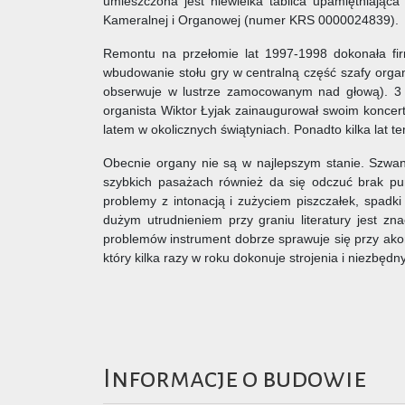
umieszczona jest niewielka tablica upamiętniając
Kameralnej i Organowej (numer KRS 0000024839).
Remontu na przełomie lat 1997-1998 dokonała f
wbudowanie stołu gry w centralną część szafy organ
obserwuje w lustrze zamocowanym nad głową). 3 m
organista Wiktor Łyjak zainaugurował swoim koncer
latem w okolicznych świątyniach. Ponadto kilka lat
Obecnie organy nie są w najlepszym stanie. Szwanku
szybkich pasażach również da się odczuć brak pu
problemy z intonacją i zużyciem piszczałek, spadk
dużym utrudnieniem przy graniu literatury jest z
problemów instrument dobrze sprawuje się przy ak
który kilka razy w roku dokonuje strojenia i niezbę
Informacje o budowie