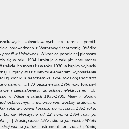
ałkowych zainstalowanych na terenie parafii.
ścioła sprowadzono z Warszawy fisharmonię (źródło:
y parafii w Hajnówce
). W kronice parafialnej pierwsza
a się w roku 1934 i traktuje o zakupie instrumentu
 trakcie ich montażu w roku 1936 w kaplicy wybuchł
onął. Organy wraz z innymi elementami wyposażenia
edług kroniki
4 października 1966 roku organomistrz
cji organów.
[…]
30 października 1966 roku
[organy]
cie i zainstalowaniu dmuchawy elektrycznej
[...].
ski w Wilnie w latach 1935-1936. Miały 7 głosów
zed ostatecznym uruchomieniem zostały uratowane
937 roku w nowym kościele do września 1951 roku,
 z Łomży. Nieczynne od 12 sierpnia 1964 roku po
ata
. […]
W listopadzie 1972 roku organomistrz Witold
 strojenia organów
. Instrument ten został później