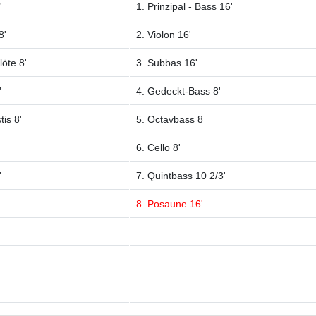
'
1. Prinzipal - Bass 16'
8'
2. Violon 16'
löte 8'
3. Subbas 16'
'
4. Gedeckt-Bass 8'
tis 8'
5. Octavbass 8
6. Cello 8'
'
7. Quintbass 10 2/3'
8. Posaune 16'