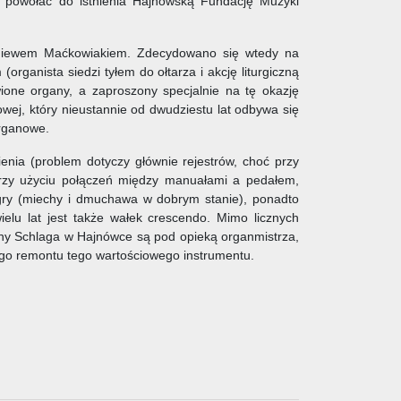
ię powołać do istnienia Hajnowską Fundację Muzyki
gniewem Maćkowiakiem. Zdecydowano się wtedy na
ganista siedzi tyłem do ołtarza i akcję liturgiczną
one organy, a zaproszony specjalnie na tę okazję
ej, który nieustannie od dwudziestu lat odbywa się
Organowe.
ienia (problem dotyczy głównie rejestrów, choć przy
przy użyciu połączeń między manuałami a pedałem,
u gry (miechy i dmuchawa w dobrym stanie), ponadto
elu lat jest także wałek crescendo. Mimo licznych
ny Schlaga w Hajnówce są pod opieką organmistrza,
nego remontu tego wartościowego instrumentu.