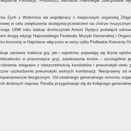
a wsparcie Fundacji). Proboszcz niemalże równolegle zdecydował s
irma Zych z Wołomina we współpracy z miejscowym organistą Zbi
owej w celu zwiększenia dostępnej przestrzeni na chórze muzycznym (or
aja 1998 roku biskup drohiczyński Antoni Dydycz poświęcił odnowi
tem drugą edycję Hajnowskiego Festiwalu Muzyki Kameralnej i Organow
 temu koncerty w Hajnówce włączono w ramy cyklu Podlaskie Koncerty 
je zarówno traktura gry, jak i rejestrów, pojawiają się liczne opóźn
nktualności w pneumatyce gry), zawieszenia tonów – szczególnie 
i ciśnienia związane z nieszczelnością konduktów i pneumatyki stoł
naczne uszkodzenie pneumatyki wolnych kombinacji. Niesprawny od wi
ompaniamencie liturgicznym. Od ostatniego generalnego remontu orga
dnych drobnych napraw. Parafia przygotowuje się do kolejnego general