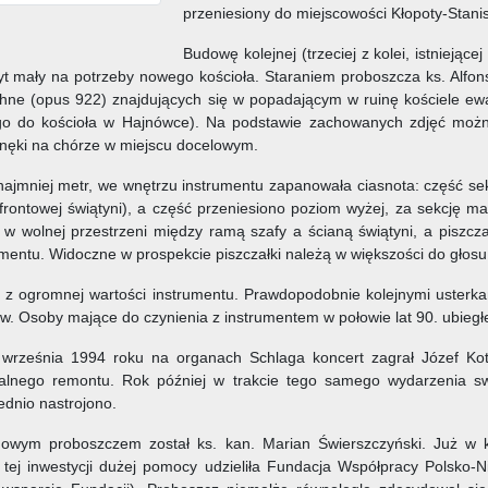
przeniesiony do miejscowości Kłopoty-Stanis
Budowę kolejnej (trzeciej z kolei, istnieją
byt mały na potrzeby nowego kościoła. Staraniem proboszcza ks. Al
ne (opus 922) znajdujących się w popadającym w ruinę kościele ewa
 go do kościoła w Hajnówce). Na podstawie zachowanych zdjęć możn
nęki na chórze w miejscu docelowym.
ajmniej metr, we wnętrzu instrumentu zapanowała ciasnota: część sekc
rontowej świątyni), a część przeniesiono poziom wyżej, za sekcję man
 w wolnej przestrzeni między ramą szafy a ścianą świątyni, a piszcz
ntu. Widoczne w prospekcie piszczałki należą w większości do głosu Pr
y z ogromnej wartości instrumentu. Prawdopodobnie kolejnymi uster
. Osoby mające do czynienia z instrumentem w połowie lat 90. ubiegłe
września 1994 roku na organach Schlaga koncert zagrał Józef Koto
alnego remontu. Rok później w trakcie tego samego wydarzenia swo
ednio nastrojono.
nowym proboszczem został ks. kan. Marian Świerszczyński. Już w k
ej inwestycji dużej pomocy udzieliła Fundacja Współpracy Polsko-Ni