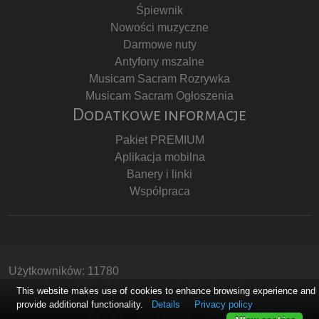
Śpiewnik
Nowości muzyczne
Darmowe nuty
Antyfony mszalne
Musicam Sacram Rozrywka
Musicam Sacram Ogłoszenia
Dodatkowe informacje
Pakiet PREMIUM
Aplikacja mobilna
Banery i linki
Współpraca
Użytkowników: 11780
Copyright © Stowarzyszenie Musicam Sacram
This website makes use of cookies to enhance browsing experience and
provide additional functionality.
Details
Privacy policy
RODO
Regulamin
Polityka Prywatności