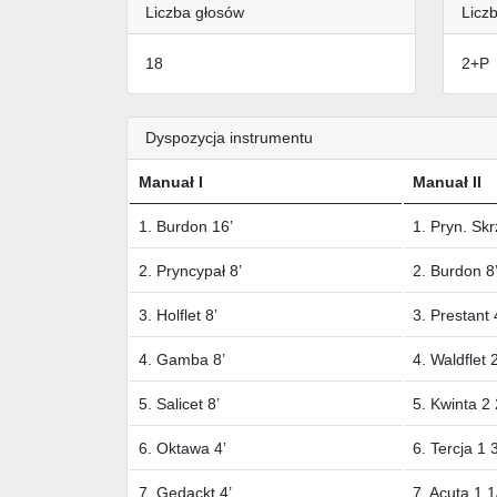
Liczba głosów
Liczb
18
2+P
Dyspozycja instrumentu
Manuał I
Manuał II
1. Burdon 16’
1. Pryn. Skr
2. Pryncypał 8’
2. Burdon 8
3. Holflet 8’
3. Prestant 
4. Gamba 8’
4. Waldflet 2
5. Salicet 8’
5. Kwinta 2 
6. Oktawa 4’
6. Tercja 1 3
7. Gedackt 4’
7. Acuta 1 1/