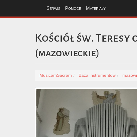
Serwis
Pomoce
Materiały
Kościół św. Teresy 
(
mazowieckie
)
MusicamSacram
Baza instrumentów
mazowi