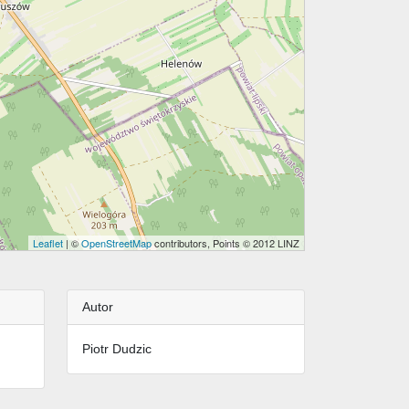
Leaflet
| ©
OpenStreetMap
contributors, Points © 2012 LINZ
Autor
Piotr Dudzic