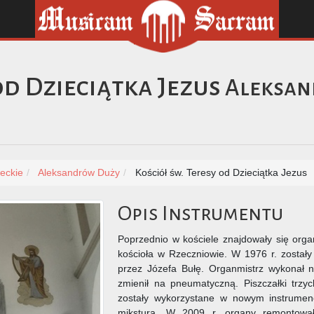
od Dzieciątka Jezus
Aleksan
eckie
Aleksandrów Duży
Kościół św. Teresy od Dzieciątka Jezus
Opis Instrumentu
Poprzednio w kościele znajdowały się orga
kościoła w Rzeczniowie. W 1976 r. został
przez Józefa Bułę. Organmistrz wykonał no
zmienił na pneumatyczną. Piszczałki trzy
zostały wykorzystane w nowym instrumenc
mikstura. W 2009 r. organy remontował