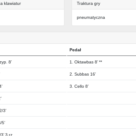
a klawiatur
Traktura gry
pneumatyczna
Pedał
zyp. 8’
1. Oktawbas 8’ **
’
2. Subbas 16’
4’
3. Cello 8’
’
2/3’
/5’
3’ 3 rz.