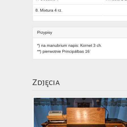
8. Mixtura 4 rz.
Przypisy
*) na manubrium napis: Kornet 3 ch.
**) pierwotnie Principálbas 16´
Zdjęcia