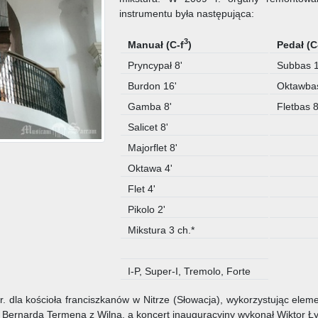
instrumentu była następująca:
3
Manuał (C-f
)
Pedał (C
Pryncypał 8'
Subbas 1
Burdon 16'
Oktawba
Gamba 8'
Fletbas 
Salicet 8'
Majorflet 8'
Oktawa 4'
Flet 4'
Pikolo 2'
Mikstura 3 ch.*
I-P, Super-I, Tremolo, Forte
dla kościoła franciszkanów w Nitrze (Słowacja), wykorzystując eleme
Bernarda Termena z Wilna, a koncert inauguracyjny wykonał Wiktor Ł