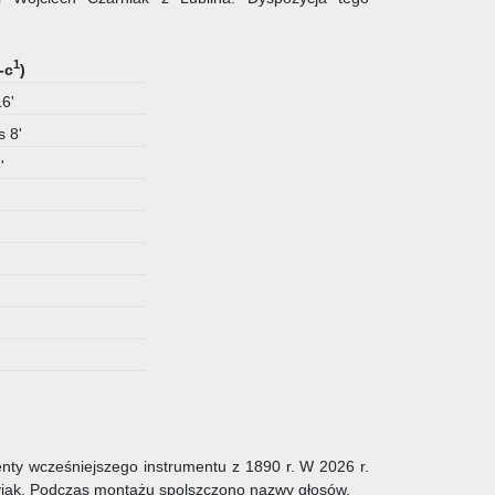
1
-c
)
6'
s 8'
8'
nty wcześniejszego instrumentu z 1890 r. W 2026 r.
yjak. Podczas montażu spolszczono nazwy głosów.