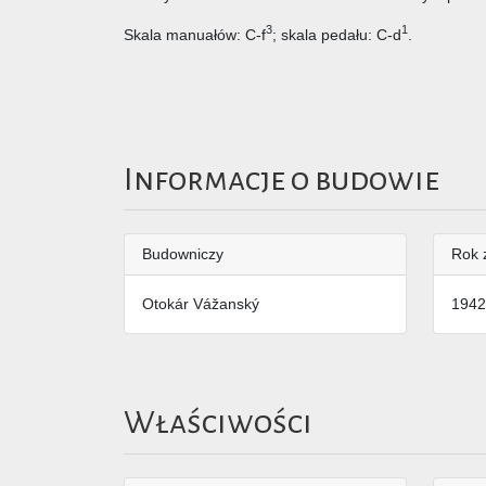
3
1
Skala manuałów: C-f
; skala pedału: C-d
.
Informacje o budowie
Budowniczy
Rok 
Otokár Vážanský
1942
Właściwości