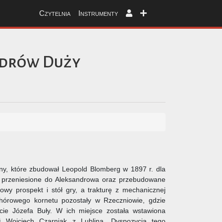
Czytelnia
Instrumenty
drów Duży
ny, które zbudował Leopold Blomberg w 1897 r. dla
y przeniesione do Aleksandrowa oraz przebudowane
wy prospekt i stół gry, a trakturę z mechanicznej
chórowego kornetu pozostały w Rzeczniowie, gdzie
ie Józefa Buły. W ich miejsce została wstawiona
 Wojciech Czarniak z Lublina. Dyspozycja tego