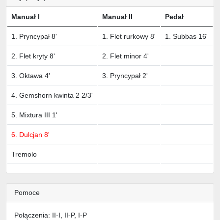
Manuał I
Manuał II
Pedał
1. Pryncypał 8'
1. Flet rurkowy 8'
1. Subbas 16'
2. Flet kryty 8'
2. Flet minor 4'
3. Oktawa 4'
3. Pryncypał 2'
4. Gemshorn kwinta 2 2/3'
5. Mixtura III 1'
6. Dulcjan 8'
Tremolo
Pomoce
Połączenia: II-I, II-P, I-P