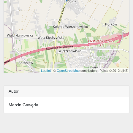
Leaflet
| ©
OpenStreetMap
contributors, Points © 2012 LINZ
Autor
Marcin Gawęda