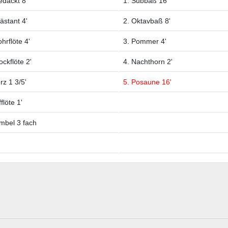
edackt 8'
1. Subbaß 16'
ästant 4'
2. Oktavbaß 8'
hrflöte 4'
3. Pommer 4'
ockflöte 2'
4. Nachthorn 2'
rz 1 3/5'
5. Posaune 16'
fflöte 1'
imbel 3 fach