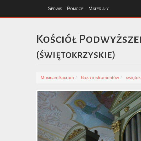
Serwis
Pomoce
Materiały
Kościół Podwyższe
(
świętokrzyskie
)
MusicamSacram
Baza instrumentów
świętok