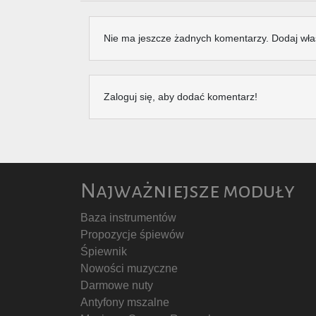
Nie ma jeszcze żadnych komentarzy. Dodaj wła
Zaloguj się, aby dodać komentarz!
Najważniejsze moduły
Baza instrumentów
Propozycje śpiewów
Śpiewnik
Nowości muzyczne
Darmowe nuty
Antyfony mszalne