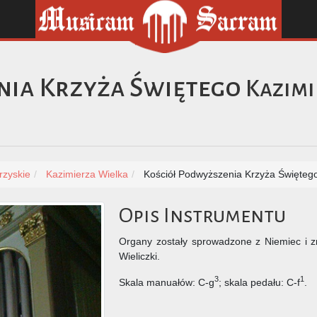
nia Krzyża Świętego
Kazimi
rzyskie
Kazimierza Wielka
Kościół Podwyższenia Krzyża Święteg
Opis Instrumentu
Organy zostały sprowadzone z Niemiec i 
Wieliczki.
3
1
Skala manuałów: C-g
; skala pedału: C-f
.