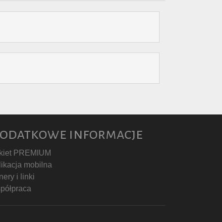
odatkowe informacje
kiet PREMIUM
likacja mobilna
ery i linki
półpraca