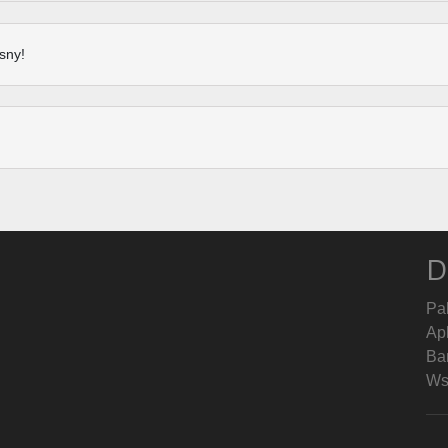
sny!
D
Pa
Ap
Ban
Ws