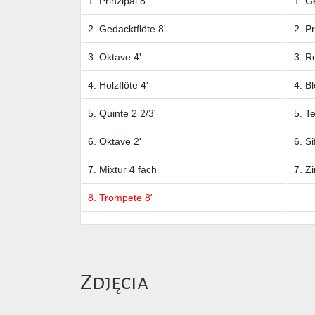
1. Prinzipal 8'
1. G
2. Gedacktflöte 8'
2. Pr
3. Oktave 4'
3. Ro
4. Holzflöte 4'
4. Bl
5. Quinte 2 2/3'
5. Te
6. Oktave 2'
6. Si
7. Mixtur 4 fach
7. Z
8. Trompete 8'
Zdjęcia