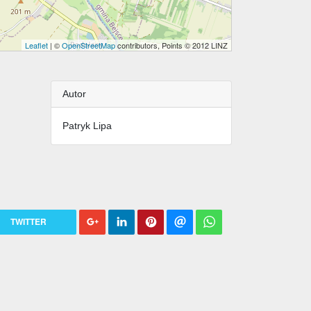
Leaflet
| ©
OpenStreetMap
contributors, Points © 2012 LINZ
Autor
Patryk Lipa
TWITTER