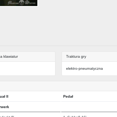
a klawiatur
Traktura gry
elektro-pneumatyczna
ał II
Pedał
rwerk