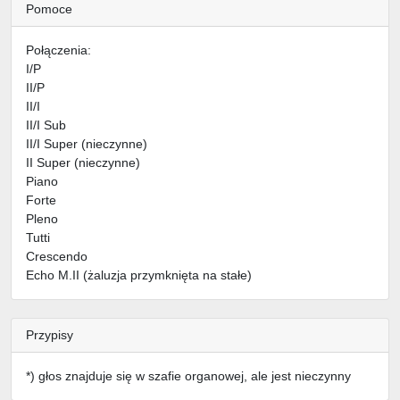
Pomoce
Połączenia:
I/P
II/P
II/I
II/I Sub
II/I Super (nieczynne)
II Super (nieczynne)
Piano
Forte
Pleno
Tutti
Crescendo
Echo M.II (żaluzja przymknięta na stałe)
Przypisy
*) głos znajduje się w szafie organowej, ale jest nieczynny