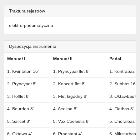
Traktura rejestrów
elektro-pneumatyczna
Dyspozycja instrumentu
Manuał I
Manuał II
Pedał
1. Kwintaton 16'
1. Pryncypał flet 8'
1. Kontrabas 1
2. Pryncypał 8'
2. Koncert flet 8'
2. Subbas 16' 
3. Holflet 8'
3. Flet łagodny 8'
3. Oktawbas 8'
4. Bourdon 8'
4. Aeolina 8'
4. Fletbas 8'
5. Salicet 8'
5. Vox Coelestis 8'
5. Chorałbas 4'
6. Oktawa 4'
6. Praestant 4'
6. Miksturbas 3