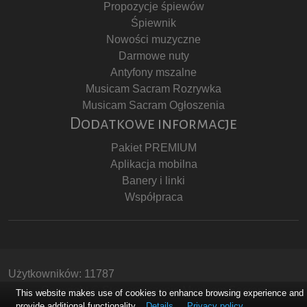
Propozycje śpiewów
Śpiewnik
Nowości muzyczne
Darmowe nuty
Antyfony mszalne
Musicam Sacram Rozrywka
Musicam Sacram Ogłoszenia
Dodatkowe informacje
Pakiet PREMIUM
Aplikacja mobilna
Banery i linki
Współpraca
Użytkowników: 11787
Copyright © Stowarzyszenie Musicam Sacram
This website makes use of cookies to enhance browsing experience and
provide additional functionality.
Details
Privacy policy