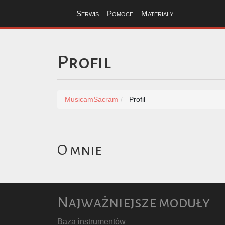
Serwis
Pomoce
Materiały
Profil
MusicamSacram
Profil
O mnie
Najważniejsze moduły
Baza instrumentów