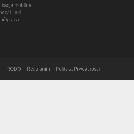
likacja mobilna
ery i linki
półpraca
RODO
Regulamin
Polityka Prywatności