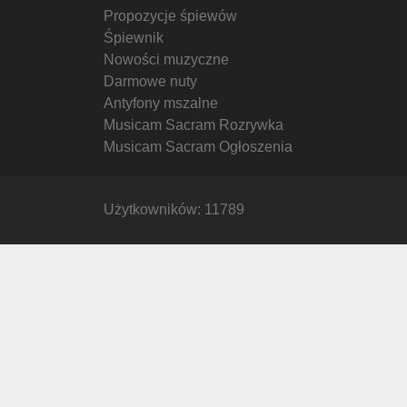
Propozycje śpiewów
Śpiewnik
Nowości muzyczne
Darmowe nuty
Antyfony mszalne
Musicam Sacram Rozrywka
Musicam Sacram Ogłoszenia
Użytkowników: 11789