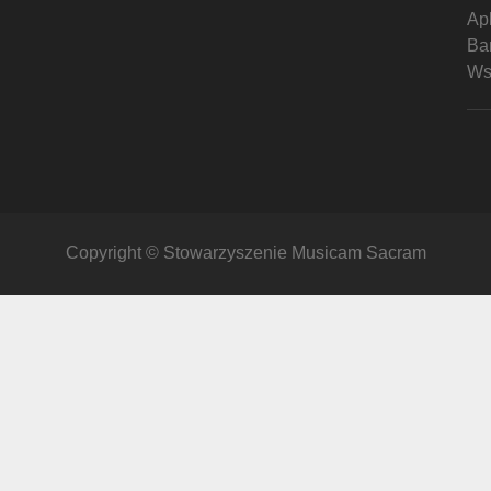
Ap
Ban
Ws
Copyright © Stowarzyszenie Musicam Sacram