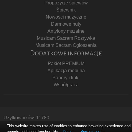
Propozycje śpiewów
Śpiewnik
Nowości muzyczne
Darmowe nuty
Antyfony mszalne
Musicam Sacram Rozrywka
Musicam Sacram Ogłoszenia
Dodatkowe informacje
Pakiet PREMIUM
Aplikacja mobilna
Banery i linki
Współpraca
Użytkowników: 11780
Copyright © Stowarzyszenie Musicam Sacram
This website makes use of cookies to enhance browsing experience and
provide additional functionality.
Details
Privacy policy