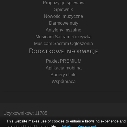
Propozycje śpiewów
Śpiewnik
Nowości muzyczne
Darmowe nuty
Antyfony mszalne
Musicam Sacram Rozrywka
Musicam Sacram Ogłoszenia
Dodatkowe informacje
Pakiet PREMIUM
Aplikacja mobilna
Banery i linki
Współpraca
Użytkowników: 11785
Copyright © Stowarzyszenie Musicam Sacram
This website makes use of cookies to enhance browsing experience and
provide additional functionality.
Details
Privacy policy