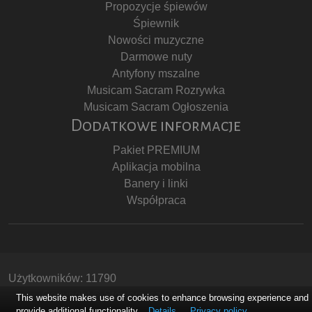
Propozycje śpiewów
Śpiewnik
Nowości muzyczne
Darmowe nuty
Antyfony mszalne
Musicam Sacram Rozrywka
Musicam Sacram Ogłoszenia
Dodatkowe informacje
Pakiet PREMIUM
Aplikacja mobilna
Banery i linki
Współpraca
Użytkowników: 11790
Copyright © Stowarzyszenie Musicam Sacram
This website makes use of cookies to enhance browsing experience and
provide additional functionality.
Details
Privacy policy