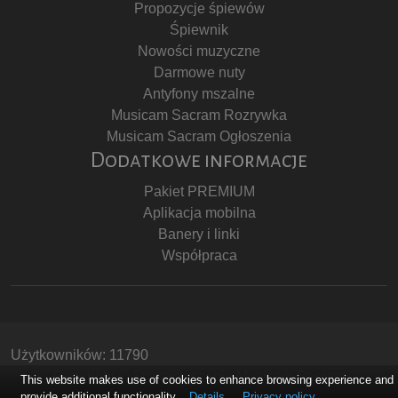
Propozycje śpiewów
Śpiewnik
Nowości muzyczne
Darmowe nuty
Antyfony mszalne
Musicam Sacram Rozrywka
Musicam Sacram Ogłoszenia
Dodatkowe informacje
Pakiet PREMIUM
Aplikacja mobilna
Banery i linki
Współpraca
Użytkowników: 11790
Copyright © Stowarzyszenie Musicam Sacram
This website makes use of cookies to enhance browsing experience and
provide additional functionality.
Details
Privacy policy