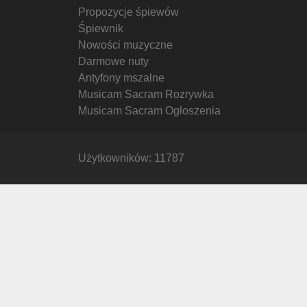
Propozycje śpiewów
Śpiewnik
Nowości muzyczne
Darmowe nuty
Antyfony mszalne
Musicam Sacram Rozrywka
Musicam Sacram Ogłoszenia
Użytkowników: 11787