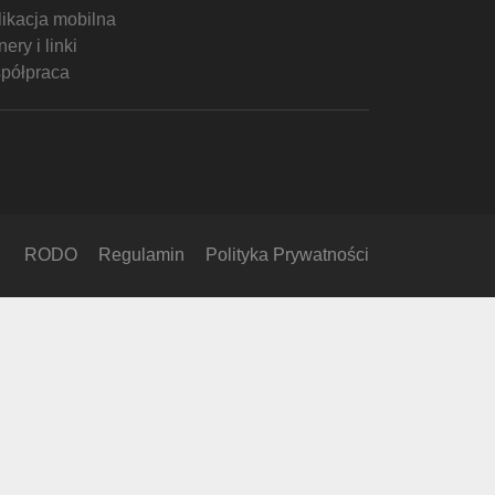
likacja mobilna
ery i linki
półpraca
RODO
Regulamin
Polityka Prywatności