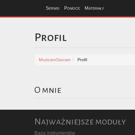
Serwis
Pomoce
Materiały
Profil
MusicamSacram
Profil
O mnie
Najważniejsze moduły
Baza instrumentów