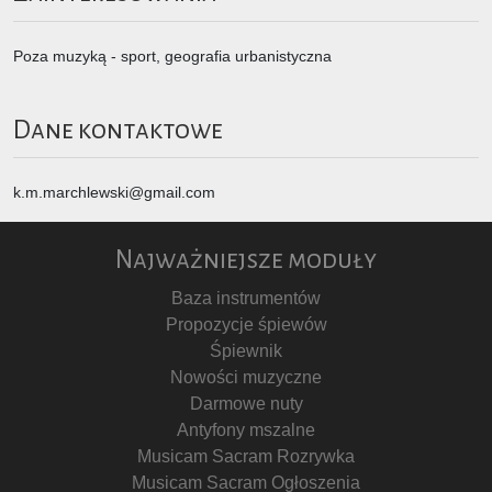
Poza muzyką - sport, geografia urbanistyczna
Dane kontaktowe
k.m.marchlewski@gmail.com
Najważniejsze moduły
Baza instrumentów
Propozycje śpiewów
Śpiewnik
Nowości muzyczne
Darmowe nuty
Antyfony mszalne
Musicam Sacram Rozrywka
Musicam Sacram Ogłoszenia