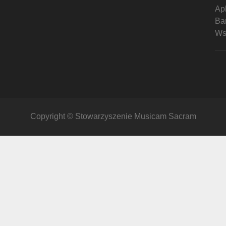
Ap
Ban
Ws
Copyright © Stowarzyszenie Musicam Sacram