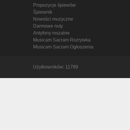
Propozycje śpiewów
Śpiewnik
Nowości muzyczne
Darmowe nuty
Antyfony mszalne
Musicam Sacram Rozrywka
Musicam Sacram Ogłoszenia
Użytkowników: 11789