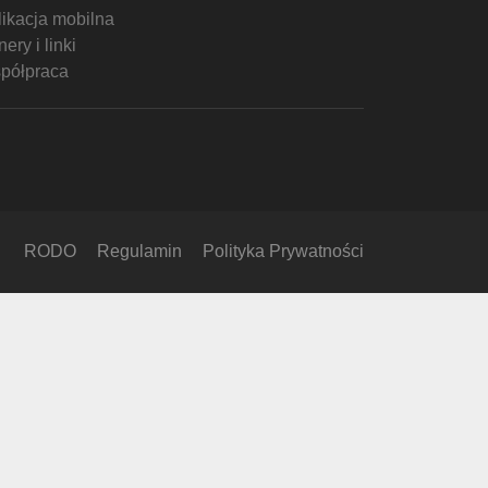
likacja mobilna
ery i linki
półpraca
RODO
Regulamin
Polityka Prywatności