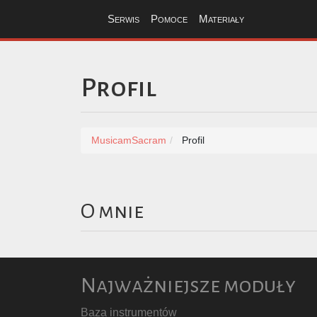
Serwis
Pomoce
Materiały
Profil
MusicamSacram
Profil
O mnie
Najważniejsze moduły
Baza instrumentów