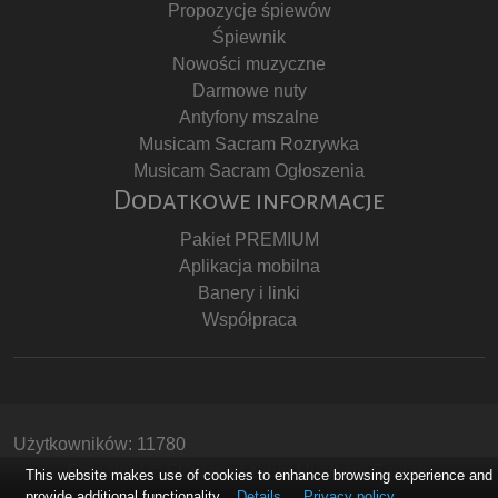
Propozycje śpiewów
Śpiewnik
Nowości muzyczne
Darmowe nuty
Antyfony mszalne
Musicam Sacram Rozrywka
Musicam Sacram Ogłoszenia
Dodatkowe informacje
Pakiet PREMIUM
Aplikacja mobilna
Banery i linki
Współpraca
Użytkowników: 11780
Copyright © Stowarzyszenie Musicam Sacram
This website makes use of cookies to enhance browsing experience and
provide additional functionality.
Details
Privacy policy