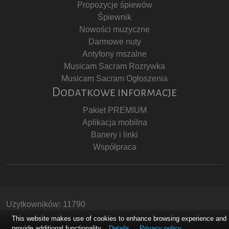
Propozycje śpiewów
Śpiewnik
Nowości muzyczne
Darmowe nuty
Antyfony mszalne
Musicam Sacram Rozrywka
Musicam Sacram Ogłoszenia
Dodatkowe informacje
Pakiet PREMIUM
Aplikacja mobilna
Banery i linki
Współpraca
Użytkowników: 11790
Copyright © Stowarzyszenie Musicam Sacram
This website makes use of cookies to enhance browsing experience and
provide additional functionality.
Details
Privacy policy