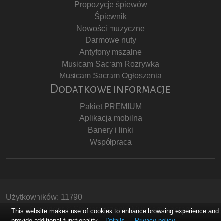
Propozycje śpiewów
Śpiewnik
Nowości muzyczne
Darmowe nuty
Antyfony mszalne
Musicam Sacram Rozrywka
Musicam Sacram Ogłoszenia
Dodatkowe informacje
Pakiet PREMIUM
Aplikacja mobilna
Banery i linki
Współpraca
Użytkowników: 11790
Copyright © Stowarzyszenie Musicam Sacram
This website makes use of cookies to enhance browsing experience and
provide additional functionality.
Details
Privacy policy