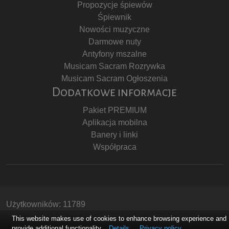
Propozycje śpiewów
Śpiewnik
Nowości muzyczne
Darmowe nuty
Antyfony mszalne
Musicam Sacram Rozrywka
Musicam Sacram Ogłoszenia
Dodatkowe informacje
Pakiet PREMIUM
Aplikacja mobilna
Banery i linki
Współpraca
Użytkowników: 11789
Copyright © Stowarzyszenie Musicam Sacram
This website makes use of cookies to enhance browsing experience and
provide additional functionality.
Details
Privacy policy