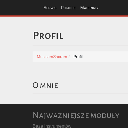
Serwis
Pomoce
Materiały
Profil
MusicamSacram
Profil
O mnie
Najważniejsze moduły
Baza instrumentów