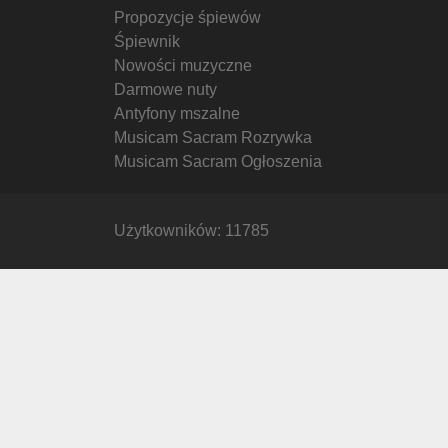
Propozycje śpiewów
Śpiewnik
Nowości muzyczne
Darmowe nuty
Antyfony mszalne
Musicam Sacram Rozrywka
Musicam Sacram Ogłoszenia
Użytkowników: 11785