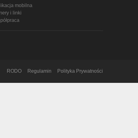
likacja mobilna
ery i linki
półpraca
RODO
Regulamin
Polityka Prywatności