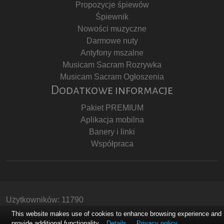
Propozycje śpiewów
Śpiewnik
Nowości muzyczne
Darmowe nuty
Antyfony mszalne
Musicam Sacram Rozrywka
Musicam Sacram Ogłoszenia
Dodatkowe informacje
Pakiet PREMIUM
Aplikacja mobilna
Banery i linki
Współpraca
Użytkowników: 11790
Copyright © Stowarzyszenie Musicam Sacram
This website makes use of cookies to enhance browsing experience and
provide additional functionality.
Details
Privacy policy