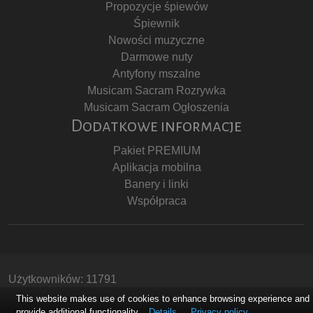
Propozycje śpiewów
Śpiewnik
Nowości muzyczne
Darmowe nuty
Antyfony mszalne
Musicam Sacram Rozrywka
Musicam Sacram Ogłoszenia
Dodatkowe informacje
Pakiet PREMIUM
Aplikacja mobilna
Banery i linki
Współpraca
Użytkowników: 11791
Copyright © Stowarzyszenie Musicam Sacram
This website makes use of cookies to enhance browsing experience and
provide additional functionality.
Details
Privacy policy