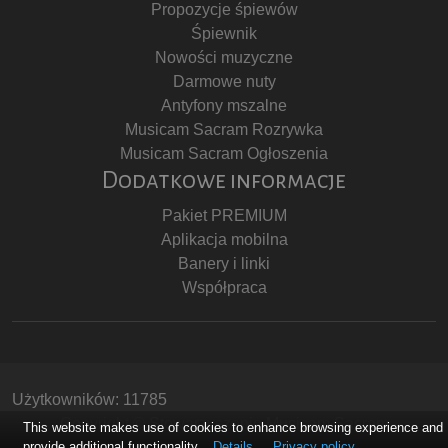
Propozycje śpiewów
Śpiewnik
Nowości muzyczne
Darmowe nuty
Antyfony mszalne
Musicam Sacram Rozrywka
Musicam Sacram Ogłoszenia
Dodatkowe informacje
Pakiet PREMIUM
Aplikacja mobilna
Banery i linki
Współpraca
Użytkowników: 11785
Copyright © Stowarzyszenie Musicam Sacram
This website makes use of cookies to enhance browsing experience and
provide additional functionality.
Details
Privacy policy