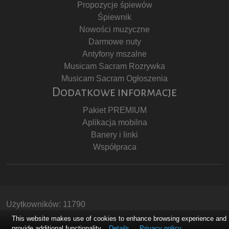
Propozycje śpiewów
Śpiewnik
Nowości muzyczne
Darmowe nuty
Antyfony mszalne
Musicam Sacram Rozrywka
Musicam Sacram Ogłoszenia
Dodatkowe informacje
Pakiet PREMIUM
Aplikacja mobilna
Banery i linki
Współpraca
Użytkowników: 11790
Copyright © Stowarzyszenie Musicam Sacram
This website makes use of cookies to enhance browsing experience and
provide additional functionality.
Details
Privacy policy