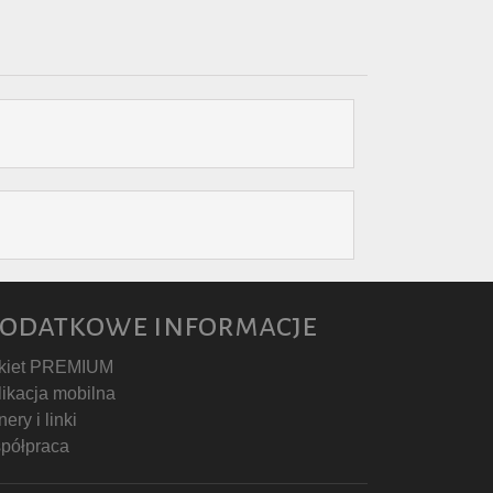
odatkowe informacje
kiet PREMIUM
likacja mobilna
ery i linki
półpraca