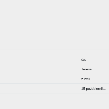
:
św.
Teresa
z Ávili
15 października