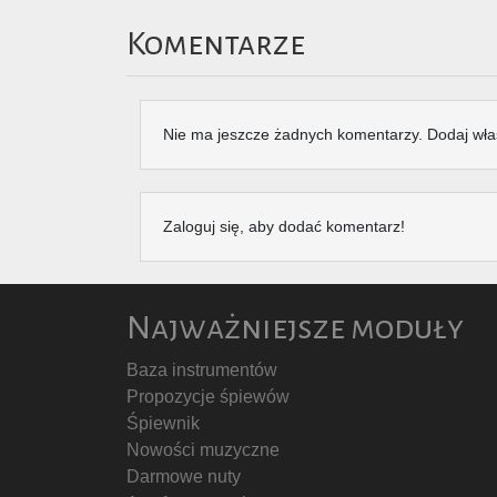
Komentarze
Nie ma jeszcze żadnych komentarzy. Dodaj wła
Zaloguj się, aby dodać komentarz!
Najważniejsze moduły
Baza instrumentów
Propozycje śpiewów
Śpiewnik
Nowości muzyczne
Darmowe nuty