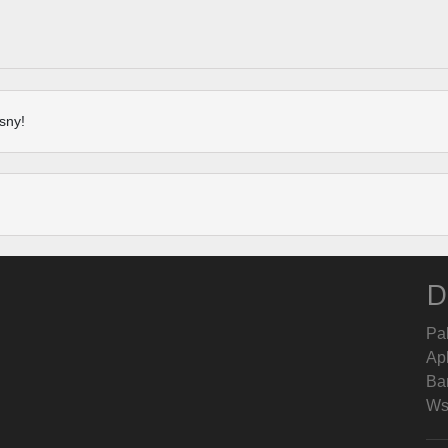
sny!
D
Pa
Ap
Ban
Ws