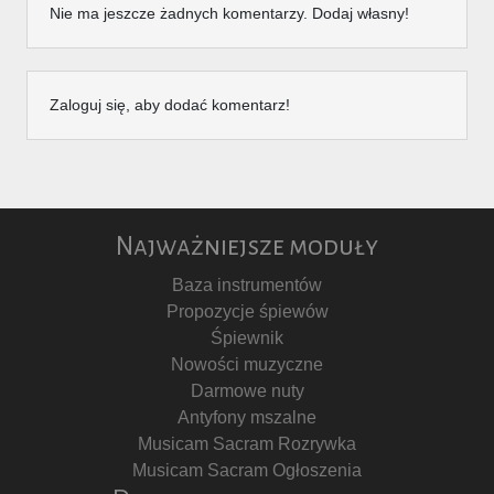
Nie ma jeszcze żadnych komentarzy. Dodaj własny!
Zaloguj się, aby dodać komentarz!
Najważniejsze moduły
Baza instrumentów
Propozycje śpiewów
Śpiewnik
Nowości muzyczne
Darmowe nuty
Antyfony mszalne
Musicam Sacram Rozrywka
Musicam Sacram Ogłoszenia