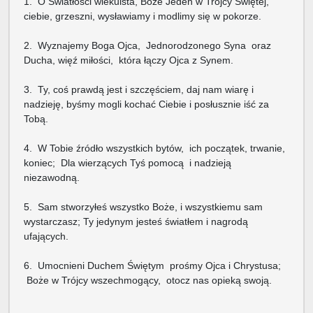
1. O Światłości wiekuista, Boże Jeden w Trójcy Świętej,
ciebie, grzeszni, wysławiamy i modlimy się w pokorze.
2. Wyznajemy Boga Ojca, Jednorodzonego Syna oraz
Ducha, więź miłości, która łączy Ojca z Synem.
3. Ty, coś prawdą jest i szczęściem, daj nam wiarę i
nadzieję, byśmy mogli kochać Ciebie i posłusznie iść za
Tobą.
4. W Tobie źródło wszystkich bytów, ich początek, trwanie,
koniec; Dla wierzących Tyś pomocą i nadzieją
niezawodną.
5. Sam stworzyłeś wszystko Boże, i wszystkiemu sam
wystarczasz; Ty jedynym jesteś światłem i nagrodą
ufających.
6. Umocnieni Duchem Świętym prośmy Ojca i Chrystusa;
Boże w Trójcy wszechmogący, otocz nas opieką swoją.