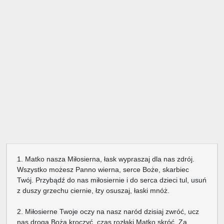
1. Matko nasza Miłosierna, łask wypraszaj dla nas zdrój.
Wszystko możesz Panno wierna, serce Boże, skarbiec
Twój. Przybądź do nas miłosiernie i do serca dzieci tul, usuń
z duszy grzechu ciernie, łzy osuszaj, łaski mnóż.
2. Miłosierne Twoje oczy na nasz naród dzisiaj zwróć, ucz
nas drogą Bożą kroczyć, czas rozłąki Matko skróć. Za