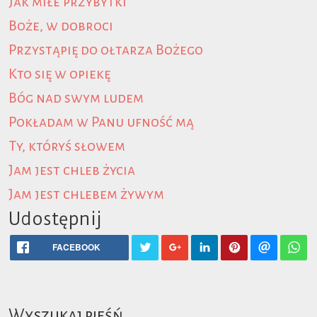
Jak miłe przybytki
Boże, w dobroci
Przystąpię do ołtarza Bożego
Kto się w opiekę
Bóg nad swym ludem
Pokładam w Panu ufność mą
Ty, któryś słowem
Jam jest chleb życia
Jam jest chlebem żywym
Udostępnij
FACEBOOK
Wyszukaj pieśń