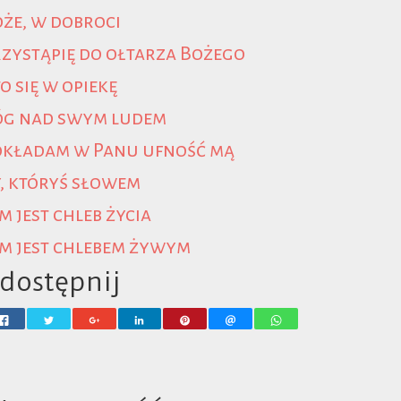
że, w dobroci
zystąpię do ołtarza Bożego
o się w opiekę
óg nad swym ludem
okładam w Panu ufność mą
, któryś słowem
m jest chleb życia
m jest chlebem żywym
dostępnij