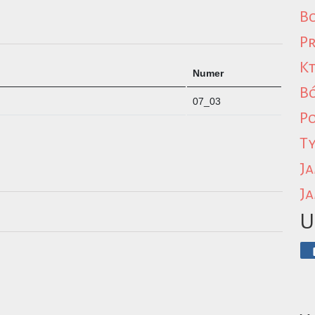
Bo
Pr
Kt
Numer
B
07_03
P
Ty
Ja
Ja
U