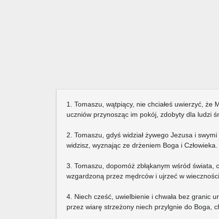
1. Tomaszu, wątpiący, nie chciałeś uwierzyć, że
uczniów przynosząc im pokój, zdobyty dla ludzi ś
2. Tomaszu, gdyś widział żywego Jezusa i swymi 
widzisz, wyznając ze drżeniem Boga i Człowieka.
3. Tomaszu, dopomóż zbłąkanym wśród świata, co
wzgardzoną przez mędrców i ujrzeć w wieczności
4. Niech cześć, uwielbienie i chwała bez granic u
przez wiarę strzeżony niech przylgnie do Boga, c