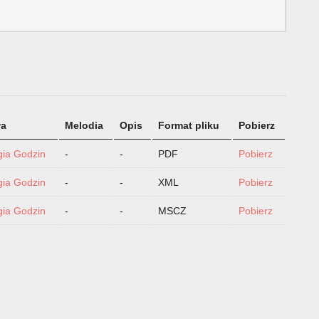
wa
Melodia
Opis
Format pliku
Pobierz
gia Godzin
-
-
PDF
Pobierz
gia Godzin
-
-
XML
Pobierz
gia Godzin
-
-
MSCZ
Pobierz