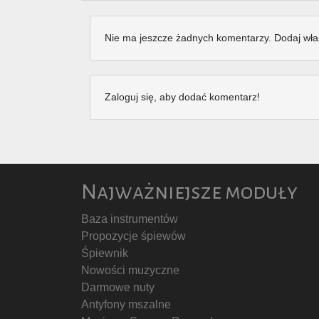
Nie ma jeszcze żadnych komentarzy. Dodaj wła
Zaloguj się, aby dodać komentarz!
Najważniejsze moduły
Baza instrumentów
Propozycje śpiewów
Śpiewnik
Nowości muzyczne
Darmowe nuty
Antyfony mszalne