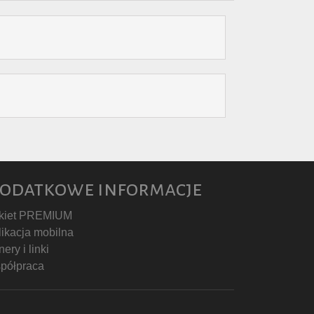
odatkowe informacje
kiet PREMIUM
likacja mobilna
ery i linki
półpraca