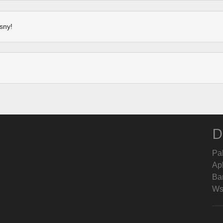
sny!
D
Pa
Ap
Ban
Ws