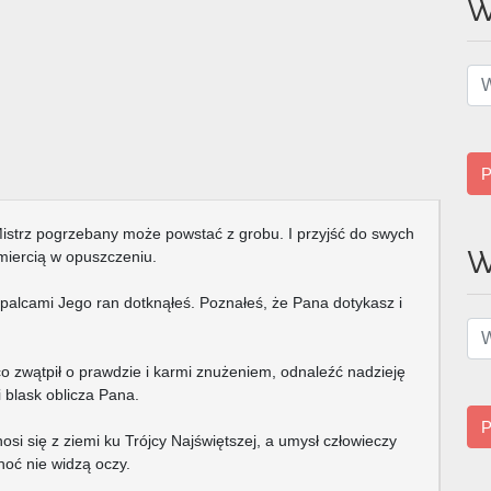
W
P
 Mistrz pogrzebany może powstać z grobu. I przyjść do swych
W
miercią w opuszczeniu.
palcami Jego ran dotknąłeś. Poznałeś, że Pana dotykasz i
 zwątpił o prawdzie i karmi znużeniem, odnaleźć nadzieję
 blask oblicza Pana.
P
nosi się z ziemi ku Trójcy Najświętszej, a umysł człowieczy
hoć nie widzą oczy.