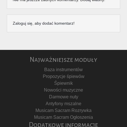
Zaloguj się, aby dodać komentarz!
Najważniejsze moduły
Baza instrumentów
Propozycje śpiewów
Śpiewnik
Nowości muzyczne
Darmowe nuty
Antyfony mszalne
Musicam Sacram Rozrywka
Musicam Sacram Ogłoszenia
Dodatkowe informacje