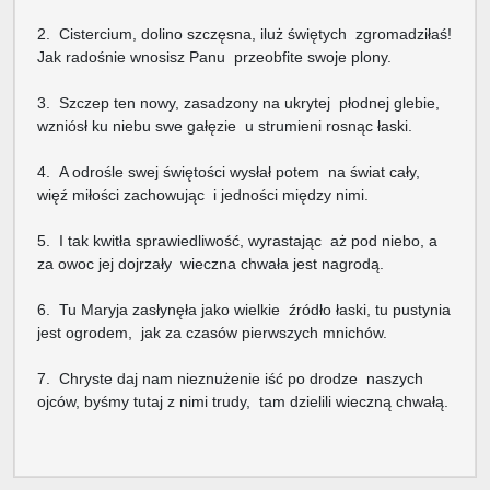
2. Cistercium, dolino szczęsna, iluż świętych zgromadziłaś!
Jak radośnie wnosisz Panu przeobfite swoje plony.
3. Szczep ten nowy, zasadzony na ukrytej płodnej glebie,
wzniósł ku niebu swe gałęzie u strumieni rosnąc łaski.
4. A odrośle swej świętości wysłał potem na świat cały,
więź miłości zachowując i jedności między nimi.
5. I tak kwitła sprawiedliwość, wyrastając aż pod niebo, a
za owoc jej dojrzały wieczna chwała jest nagrodą.
6. Tu Maryja zasłynęła jako wielkie źródło łaski, tu pustynia
jest ogrodem, jak za czasów pierwszych mnichów.
7. Chryste daj nam nieznużenie iść po drodze naszych
ojców, byśmy tutaj z nimi trudy, tam dzielili wieczną chwałą.