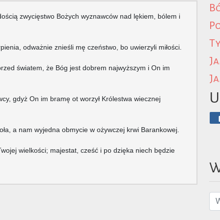
B
radością zwycięstwo Bożych wyznawców nad lękiem, bólem i
P
Ty
pienia, odważnie znieśli mę czeństwo, bo uwierzyli miłości.
Ja
przed światem, że Bóg jest dobrem najwyższym i On im
Ja
U
awcy, gdyż On im bramę ot worzył Królestwa wiecznej
ioła, a nam wyjedna obmycie w ożywczej krwi Barankowej.
jej wielkości; majestat, cześć i po dzięka niech będzie
W