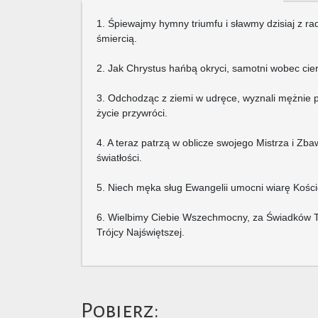
1. Śpiewajmy hymny triumfu i sławmy dzisiaj z 
śmiercią.
2. Jak Chrystus hańbą okryci, samotni wobec cier
3. Odchodząc z ziemi w udręce, wyznali mężnie 
życie przywróci.
4. A teraz patrzą w oblicze swojego Mistrza i Zb
światłości.
5. Niech męka sług Ewangelii umocni wiarę Kośc
6. Wielbimy Ciebie Wszechmocny, za Świadków Two
Trójcy Najświętszej.
Pobierz: