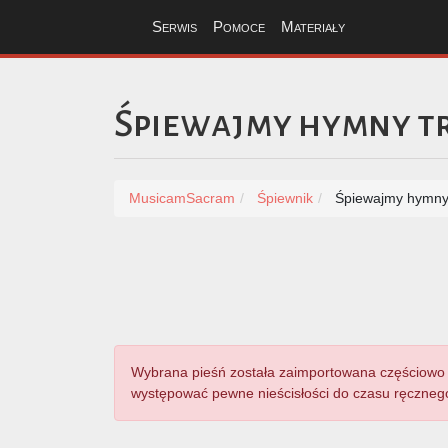
Serwis
Pomoce
Materiały
Śpiewajmy hymny t
MusicamSacram
Śpiewnik
Śpiewajmy hymny 
Wybrana pieśń została zaimportowana częściowo 
występować pewne nieścisłości do czasu ręcznego