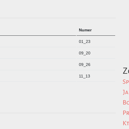
Numer
01_23
09_20
09_26
Z
11_13
Sp
Ja
Bo
Pr
Kt