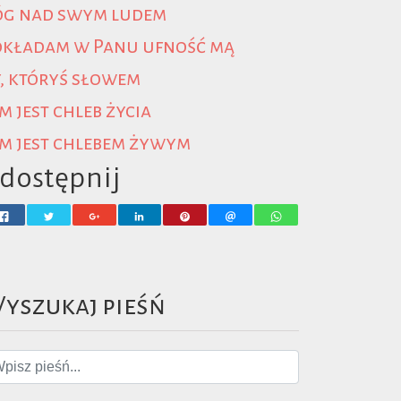
óg nad swym ludem
okładam w Panu ufność mą
, któryś słowem
m jest chleb życia
m jest chlebem żywym
dostępnij
yszukaj pieśń