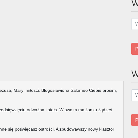
W
P
W
 Jezusa, Maryi miłości. Błogosławiona Salomeo Ciebie prosim,
przedsięwzięciu odważna i stała. W swoim małżonku żądześ
P
onne się poświęcasz ostrości. A zbudowawszy nowy klasztor