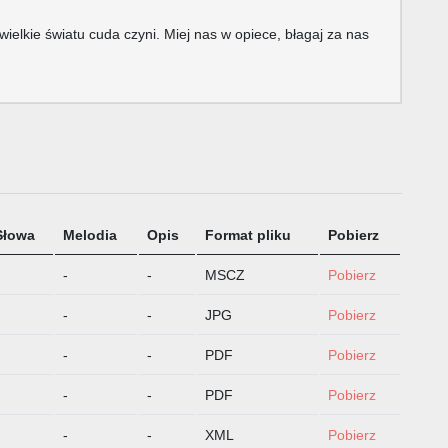
wielkie światu cuda czyni. Miej nas w opiece, błagaj za nas
Słowa
Melodia
Opis
Format pliku
Pobierz
-
-
MSCZ
Pobierz
-
-
JPG
Pobierz
-
-
PDF
Pobierz
-
-
PDF
Pobierz
-
-
XML
Pobierz