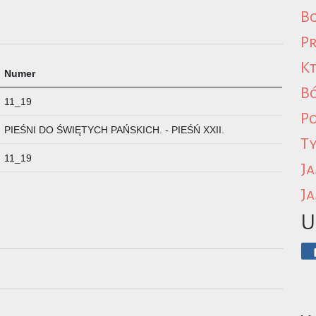
Bo
Pr
Kt
Numer
B
11_19
P
PIEŚNI DO ŚWIĘTYCH PAŃSKICH. - PIEŚŃ XXII.
Ty
11_19
Ja
Ja
U