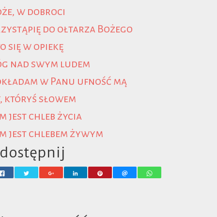
że, w dobroci
zystąpię do ołtarza Bożego
o się w opiekę
óg nad swym ludem
okładam w Panu ufność mą
, któryś słowem
m jest chleb życia
m jest chlebem żywym
dostępnij