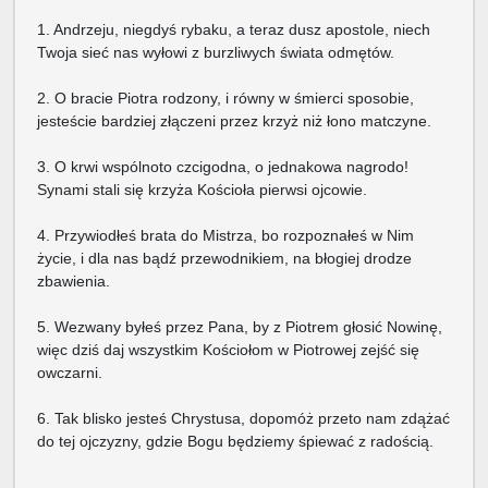
1. Andrzeju, niegdyś rybaku, a teraz dusz apostole, niech
Twoja sieć nas wyłowi z burzliwych świata odmętów.
2. O bracie Piotra rodzony, i równy w śmierci sposobie,
jesteście bardziej złączeni przez krzyż niż łono matczyne.
3. O krwi wspólnoto czcigodna, o jednakowa nagrodo!
Synami stali się krzyża Kościoła pierwsi ojcowie.
4. Przywiodłeś brata do Mistrza, bo rozpoznałeś w Nim
życie, i dla nas bądź przewodnikiem, na błogiej drodze
zbawienia.
5. Wezwany byłeś przez Pana, by z Piotrem głosić Nowinę,
więc dziś daj wszystkim Kościołom w Piotrowej zejść się
owczarni.
6. Tak blisko jesteś Chrystusa, dopomóż przeto nam zdążać
do tej ojczyzny, gdzie Bogu będziemy śpiewać z radością.