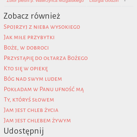
Zbiór pieśni p. Wawrzyńca Mizgalskiego
Liturgia Godzin
-
Zobacz również
Spojrzyj z nieba wysokiego
Jak miłe przybytki
Boże, w dobroci
Przystąpię do ołtarza Bożego
Kto się w opiekę
Bóg nad swym ludem
Pokładam w Panu ufność mą
Ty, któryś słowem
Jam jest chleb życia
Jam jest chlebem żywym
Udostępnij