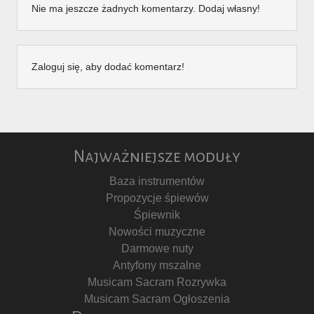
Nie ma jeszcze żadnych komentarzy. Dodaj własny!
Zaloguj się, aby dodać komentarz!
Najważniejsze moduły
Baza instrumentów
Propozycje śpiewów
Śpiewnik
Nowości muzyczne
Darmowe nuty
Antyfony mszalne
Musicam Sacram Rozrywka
Musicam Sacram Ogłoszenia