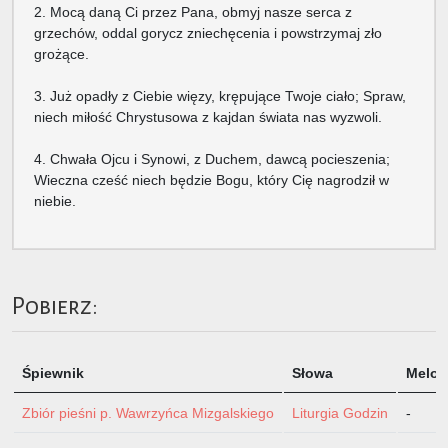
2. Mocą daną Ci przez Pana, obmyj nasze serca z
grzechów, oddal gorycz zniechęcenia i powstrzymaj zło
grożące.
3. Już opadły z Ciebie więzy, krępujące Twoje ciało; Spraw,
niech miłość Chrystusowa z kajdan świata nas wyzwoli.
4. Chwała Ojcu i Synowi, z Duchem, dawcą pocieszenia;
Wieczna cześć niech będzie Bogu, który Cię nagrodził w
niebie.
Pobierz:
Śpiewnik
Słowa
Melod
Zbiór pieśni p. Wawrzyńca Mizgalskiego
Liturgia Godzin
-