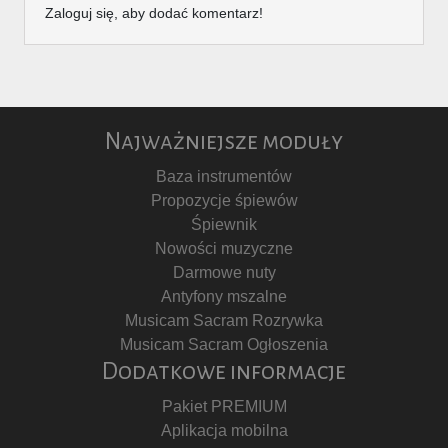
Zaloguj się, aby dodać komentarz!
Najważniejsze moduły
Baza instrumentów
Propozycje śpiewów
Śpiewnik
Nowości muzyczne
Darmowe nuty
Antyfony mszalne
Musicam Sacram Rozrywka
Musicam Sacram Ogłoszenia
Dodatkowe informacje
Pakiet PREMIUM
Aplikacja mobilna