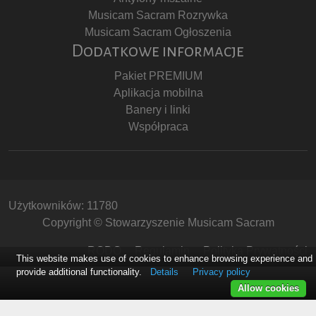
Musicam Sacram Rozrywka
Musicam Sacram Ogłoszenia
Dodatkowe informacje
Pakiet PREMIUM
Aplikacja mobilna
Banery i linki
Współpraca
Użytkowników: 11780
Copyright © Stowarzyszenie Musicam Sacram
RODO
Regulamin
Polityka Prywatności
This website makes use of cookies to enhance browsing experience and
provide additional functionality.
Details
Privacy policy
Allow cookies