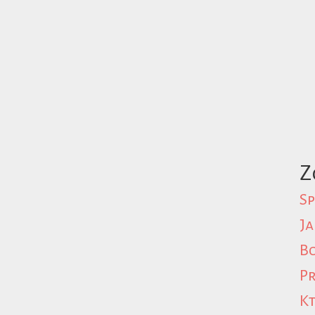
Z
Sp
Ja
Bo
Pr
Kt