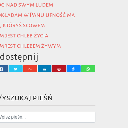
óg nad swym ludem
okładam w Panu ufność mą
, któryś słowem
m jest chleb życia
m jest chlebem żywym
dostępnij
yszukaj pieśń