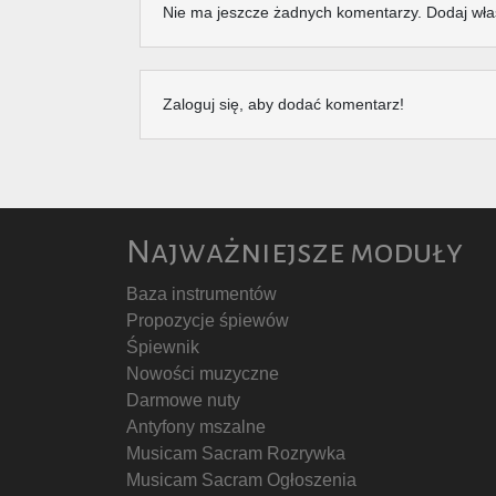
Nie ma jeszcze żadnych komentarzy. Dodaj wła
Zaloguj się, aby dodać komentarz!
Najważniejsze moduły
Baza instrumentów
Propozycje śpiewów
Śpiewnik
Nowości muzyczne
Darmowe nuty
Antyfony mszalne
Musicam Sacram Rozrywka
Musicam Sacram Ogłoszenia