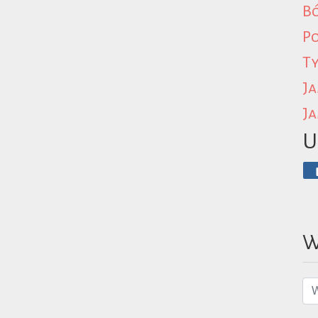
B
P
Ty
Ja
Ja
U
W