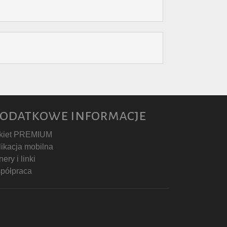
odatkowe informacje
kiet PREMIUM
likacja mobilna
ery i linki
półpraca