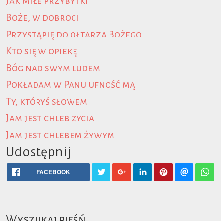
Jak miłe przybytki
Boże, w dobroci
Przystąpię do ołtarza Bożego
Kto się w opiekę
Bóg nad swym ludem
Pokładam w Panu ufność mą
Ty, któryś słowem
Jam jest chleb życia
Jam jest chlebem żywym
Udostępnij
FACEBOOK
Wyszukaj pieśń