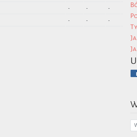
B
-
-
-
JPG
P
-
-
-
PDF
Ty
Ja
Ja
U
W