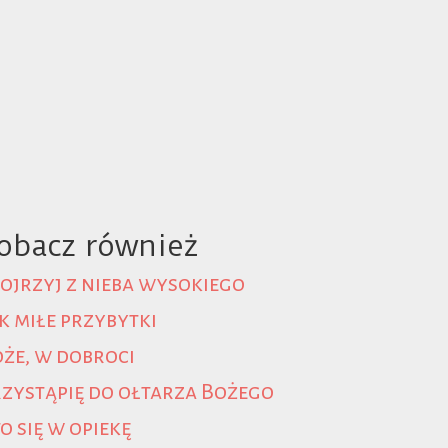
obacz również
ojrzyj z nieba wysokiego
k miłe przybytki
że, w dobroci
 pliku
Pobierz
zystąpię do ołtarza Bożego
Pobierz
o się w opiekę
Pobierz