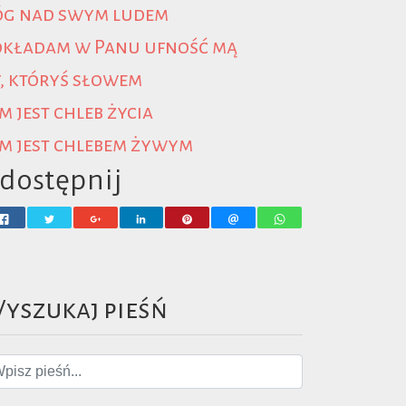
óg nad swym ludem
Pobierz
okładam w Panu ufność mą
Pobierz
, któryś słowem
m jest chleb życia
m jest chlebem żywym
dostępnij
yszukaj pieśń