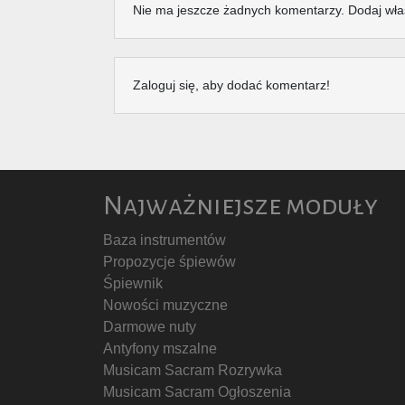
Nie ma jeszcze żadnych komentarzy. Dodaj wła
Zaloguj się, aby dodać komentarz!
Najważniejsze moduły
Baza instrumentów
Propozycje śpiewów
Śpiewnik
Nowości muzyczne
Darmowe nuty
Antyfony mszalne
Musicam Sacram Rozrywka
Musicam Sacram Ogłoszenia