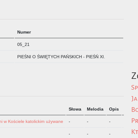
Numer
05_21
PIEŚNI O ŚWIĘTYCH PAŃSKICH - PIEŚŃ XI.
Z
Sp
Ja
Bo
Słowa
Melodia
Opis
Format
Pr
mi w Kościele katolickim używane
-
-
-
JPG
Kt
-
-
-
MSCZ