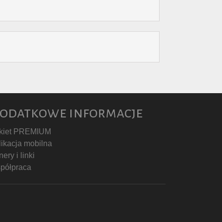
odatkowe informacje
kiet PREMIUM
likacja mobilna
ery i linki
półpraca