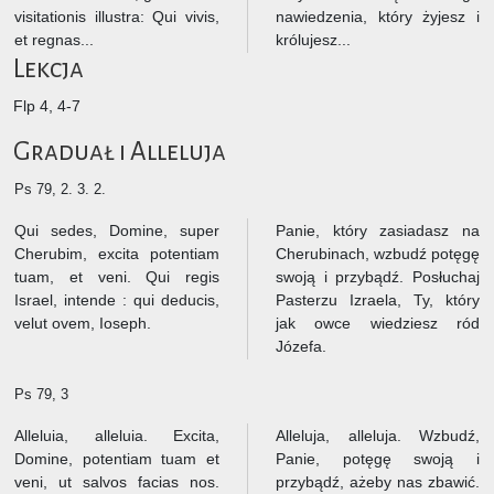
visitationis illustra: Qui vivis,
nawiedzenia, który żyjesz i
et regnas...
królujesz...
Lekcja
Flp 4, 4-7
Graduał i Alleluja
Ps 79, 2. 3. 2.
Qui sedes, Domine, super
Panie, który zasiadasz na
Cherubim, excita potentiam
Cherubinach, wzbudź potęgę
tuam, et veni. Qui regis
swoją i przybądź. Posłuchaj
Israel, intende : qui deducis,
Pasterzu Izraela, Ty, który
velut ovem, Ioseph.
jak owce wiedziesz ród
Józefa.
Ps 79, 3
Alleluia, alleluia. Excita,
Alleluja, alleluja. Wzbudź,
Domine, potentiam tuam et
Panie, potęgę swoją i
veni, ut salvos facias nos.
przybądź, ażeby nas zbawić.