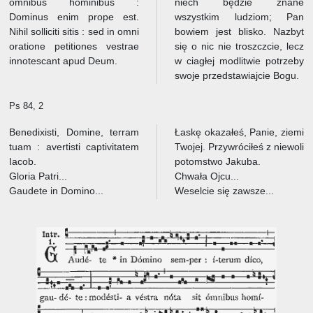
omnibus hominibus :
niech będzie znane
Dominus enim prope est.
wszystkim ludziom; Pan
Nihil solliciti sitis : sed in omni
bowiem jest blisko. Nazbyt
oratione petitiones vestrae
się o nic nie troszczcie, lecz
innotescant apud Deum.
w ciagłej modlitwie potrzeby
swoje przedstawiajcie Bogu.
Ps 84, 2
Benedixisti, Domine, terram
Łaskę okazałeś, Panie, ziemi
tuam : avertisti captivitatem
Twojej. Przywróciłeś z niewoli
Iacob.
potomstwo Jakuba.
Gloria Patri...
Chwała Ojcu...
Gaudete in Domino...
Weselcie się zawsze...