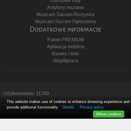
Darmowe nuty
Antyfony mszalne
Musicam Sacram Rozrywka
Musicam Sacram Ogłoszenia
Dodatkowe informacje
Pakiet PREMIUM
Aplikacja mobilna
Banery i linki
Współpraca
Użytkowników: 11780
Copyright © Stowarzyszenie Musicam Sacram
This website makes use of cookies to enhance browsing experience and
provide additional functionality.
Details
Privacy policy
RODO
Regulamin
Polityka Prywatności
Allow cookies