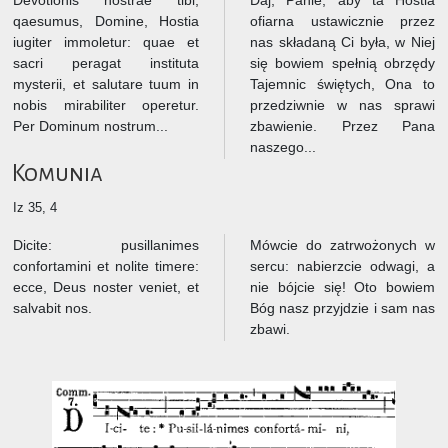
Devotionis nostrae tibi,
Daj, Panie, aby ta Hostia
qaesumus, Domine, Hostia
ofiarna ustawicznie przez
iugiter immoletur: quae et
nas składaną Ci była, w Niej
sacri peragat instituta
się bowiem spełnią obrzędy
mysterii, et salutare tuum in
Tajemnic świętych, Ona to
nobis mirabiliter operetur.
przedziwnie w nas sprawi
Per Dominum nostrum...
zbawienie. Przez Pana
naszego...
Komunia
Iz 35, 4
Dicite: pusillanimes
Mówcie do zatrwożonych w
confortamini et nolite timere:
sercu: nabierzcie odwagi, a
ecce, Deus noster veniet, et
nie bójcie się! Oto bowiem
salvabit nos.
Bóg nasz przyjdzie i sam nas
zbawi.