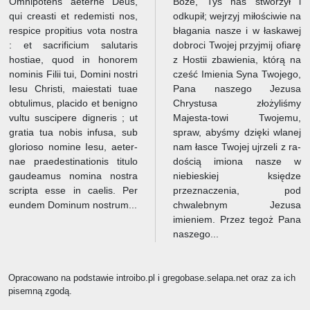
Omnipotens aeterne Deus,
Boże, Tyś nas stworzył i
qui creasti et redemisti nos,
odkupił; wejrzyj miłościwie na
respice propitius vota nostra
błagania nasze i w łaskawej
: et sacrificium salutaris
dobroci Twojej przyjmij ofiarę
hostiae, quod in honorem
z Hostii zbawienia, którą na
nominis Filii tui, Domini nostri
cześć Imienia Syna Twojego,
Iesu Christi, maiestati tuae
Pana naszego Jezusa
obtulimus, placido et benigno
Chrystusa złożyliśmy
vultu suscipere digneris ; ut
Majesta-towi Twojemu,
gratia tua nobis infusa, sub
spraw, abyśmy dzięki wlanej
glorioso nomine Iesu, aeter-
nam łasce Twojej ujrzeli z ra-
nae praedestinationis titulo
dością imiona nasze w
gaudeamus nomina nostra
niebieskiej księdze
scripta esse in caelis. Per
przeznaczenia, pod
eundem Dominum nostrum...
chwalebnym Jezusa
imieniem. Przez tegoż Pana
naszego...
Opracowano na podstawie introibo.pl i gregobase.selapa.net oraz za ich
pisemną zgodą.