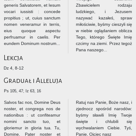
generis Salvatorem, et Iesum
Zbawicielem rodzaju
vocari iussisti : concede
ludzkiego, i Jezusem
propitius ; ut, cuius sanctum
nazywać kazałeś, spraw
nomen veneramur in terris,
miłościwie, byśmy cieszyli się
eius quoque aspectu
w niebie oglądaniem oblicza
perfruamur in caelis. Per
Tego, którego Święte Imię
eundem Dominum nostrum...
czcimy na ziemi. Przez tegoż
Pana naszego...
Lekcja
Dz 4, 8-12
Graduał i Alleluja
Ps 105, 47; Iz 63, 16
Salvos fac nos, Domine Deus
Ratuj nas Panie, Boże nasz, i
noster, et congrega nos de
zjednocz spośród narodów:
nationibus : ut confiteamur
byśmy sławili Imię Twoje
nomini sancto tuo, et
święte i chlubili się
gloriemur in gloria tua. Tu,
wychwalaniem Ciebie. Tyś,
Domine, Pater noster et
Panie, Ojciec nasz