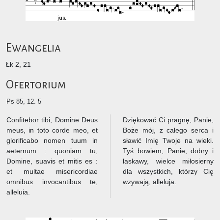
Ewangelia
Łk 2, 21
Ofertorium
Ps 85, 12. 5
Confitebor tibi, Domine Deus
Dziękować Ci pragnę, Panie,
meus, in toto corde meo, et
Boże mój, z całego serca i
glorificabo nomen tuum in
sławić Imię Twoje na wieki.
aeternum : quoniam tu,
Tyś bowiem, Panie, dobry i
Domine, suavis et mitis es :
łaskawy, wielce miłosierny
et multae misericordiae
dla wszystkich, którzy Cię
omnibus invocantibus te,
wzywają, alleluja.
alleluia.