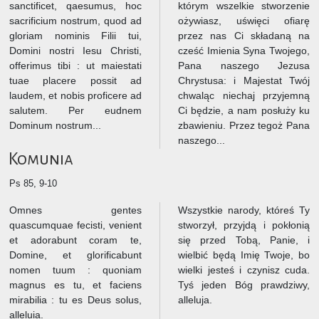
sanctificet, qaesumus, hoc
którym wszelkie stworzenie
sacrificium nostrum, quod ad
ożywiasz, uświęci ofiarę
gloriam nominis Filii tui,
przez nas Ci składaną na
Domini nostri Iesu Christi,
cześć Imienia Syna Twojego,
offerimus tibi : ut maiestati
Pana naszego Jezusa
tuae placere possit ad
Chrystusa: i Majestat Twój
laudem, et nobis proficere ad
chwaląc niechaj przyjemną
salutem. Per eudnem
Ci będzie, a nam posłuży ku
Dominum nostrum...
zbawieniu. Przez tegoż Pana
naszego...
Komunia
Ps 85, 9-10
Omnes gentes
Wszystkie narody, któreś Ty
quascumquae fecisti, venient
stworzył, przyjdą i pokłonią
et adorabunt coram te,
się przed Tobą, Panie, i
Domine, et glorificabunt
wielbić będą Imię Twoje, bo
nomen tuum : quoniam
wielki jesteś i czynisz cuda.
magnus es tu, et faciens
Tyś jeden Bóg prawdziwy,
mirabilia : tu es Deus solus,
alleluja.
alleluia.