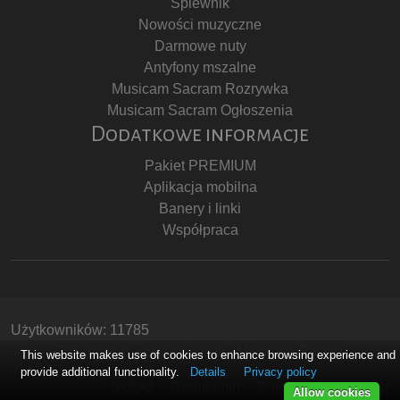
Śpiewnik
Nowości muzyczne
Darmowe nuty
Antyfony mszalne
Musicam Sacram Rozrywka
Musicam Sacram Ogłoszenia
Dodatkowe informacje
Pakiet PREMIUM
Aplikacja mobilna
Banery i linki
Współpraca
Użytkowników: 11785
Copyright © Stowarzyszenie Musicam Sacram
This website makes use of cookies to enhance browsing experience and
provide additional functionality.
Details
Privacy policy
RODO
Regulamin
Polityka Prywatności
Allow cookies