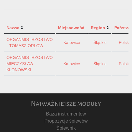
Nazwa
Miejscowość
Region
Państwo
ORGANMISTRZOSTWO
Katowice
Śląskie
Polska
- TOMASZ ORLOW
ORGANMISTRZOSTWO
MIECZYSŁAW
Katowice
Śląskie
Polska
KLONOWSKI
Najważniejsze moduły
Baza instrumentów
Propozycje śpiewów
Śpiewnik