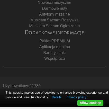
Nowości muzyczne
Darmowe nuty
Antyfony mszalne
Musicam Sacram Rozrywka
Musicam Sacram Ogłoszenia
Dodatkowe informacje
Pakiet PREMIUM
Aplikacja mobilna
Banery i linki
Współpraca
Użytkowników: 11780
Copyright © Stowarzyszenie Musicam Sacram
This website makes use of cookies to enhance browsing experience and
provide additional functionality.
Details
Privacy policy
RODO
Regulamin
Polityka Prywatności
Allow cookies