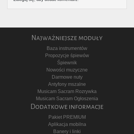
Najważniejsze moduły
Baza instrumentów
Propozycje śpiewów
Śpiewnik
Nowości muzyczne
Darmowe nuty
Antyfony mszalne
Musicam Sacram Rozrywka
Musicam Sacram Ogłoszenia
Dodatkowe informacje
Pakiet PREMIUM
Aplikacja mobilna
Banery i linki